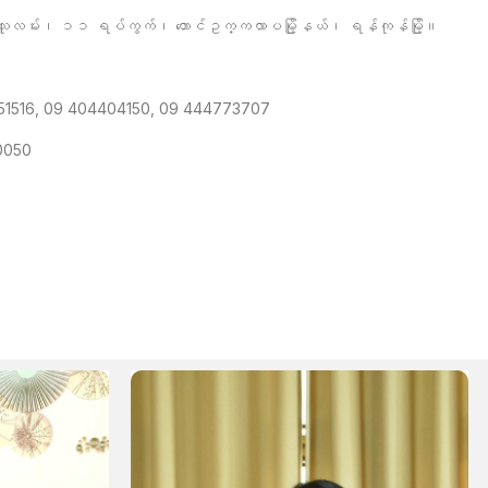
်း၊ ၁၁ ရပ်ကွက်၊ တောင်ဥက္ကလာပမြို့နယ်၊ ရန်ကုန်မြို့။
151516, 09 404404150, 09 444773707
0050