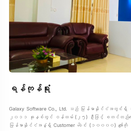
ရန်ကုန်ရုံး
Galaxy Software Co., Ltd. သည် မြန်မာနိုင်ငံအတွင်းရှိ 
၂၀၁၁ ခုနှစ်တွင် ဝန်ထမ်း (၂၅) ဦးဖြင့် စတင်တည်ထောင်ခ
မြန်မာနိုင်ငံအနှံ့ရှိ Customer ပေါင်း (၁၀၀၀၀) ကျော်ကို အက