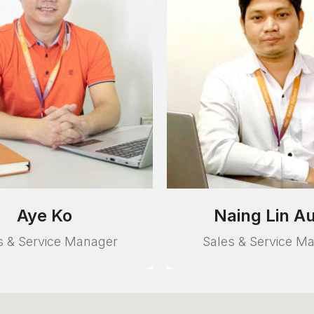
aing Lin Aung
Thiri Swe
s & Service Manager
Sales & Service M