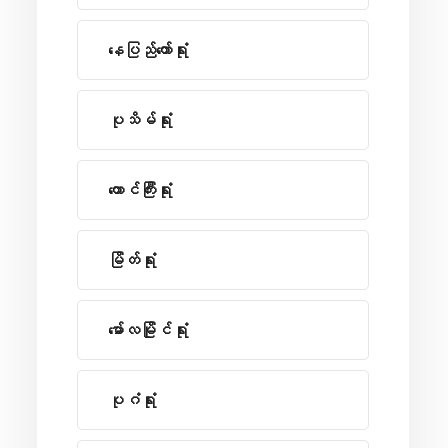
နေပြည်တော်ရုံး
ပုသိမ်ရုံး
တောင်ကြီးရုံး
မြိတ်ရုံး
မော်လမြိုင်ရုံး
ပုဂံရုံး