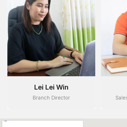
Aye Ko
N
Sales & Service Manager
Sale