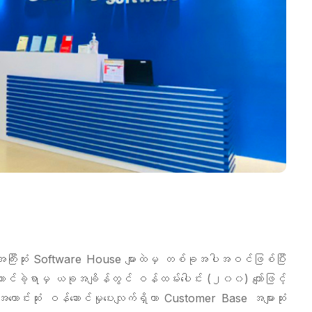
အကြီးဆုံး Software House များထဲမှ တစ်ခုအပါအဝင်ဖြစ်ပြီး
ဲ့ရာမှ ယခုအချိန်တွင် ဝန်ထမ်းပေါင်း (၂၀၀) ကျော်ဖြင့်
ောင်းဆုံး ဝန်ဆောင်မှုပေးလျက်ရှိကာ Customer Base အများဆုံး