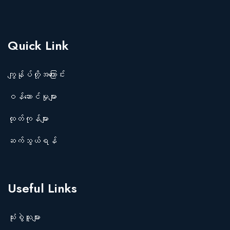
Quick Link
ကျွန်ုပ်တို့အကြောင်း
ဝန်ဆောင်မှုများ
ထုတ်ကုန်များ
ဆက်သွယ်ရန်
Useful Links
သုံးစွဲသူများ