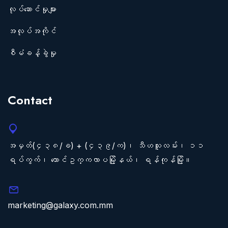
လုပ်ဆောင်မှုများ
အလုပ်အကိုင်
စီမံခန့်ခွဲမှု
Contact
အမှတ်(၄၃၈/ခ) + (၄၃၉/က)၊ သီဟသူလမ်း၊ ၁၁
ရပ်ကွက်၊ တောင်ဥက္ကလာပမြို့နယ်၊ ရန်ကုန်မြို့။
marketing@galaxy.com.mm