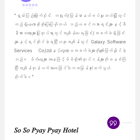
"ရှမ်းပြည်မြောက်ပိုင်း တရုတ်/မြန်မာနယ်စပ်မူဆယ်မြို့တွင်
တည်ရှိနေသောစိုစိုပြေပြေဟိုတယ် သည်ယခင်ကစာရင်းများနှင့်မီ
နီဘားစတော့များပြုလုပ်ရာတွင်အချိန်ပေးရခြင်း/အခက်ခဲရှိခြင်း
များနှင့်ရင်ဆိုင်ခဲ့ရပြီးယခုအချိန်တွင် Galaxy Software
Services Co;Ltdနှင့်တွေ့တော့မအခက်ခဲများကိုကျော်ဖြတ်နိုင်ခဲ့
သည်။ မိတ်ဆွေများအနေဖြင့်မိမိတို့၏လုပ်ငန်များကိုစနစ်ကြ
ပြီးအချိန်ကုန်သက်သာစေခြင်ပါကအမြန်ဆုံးဆက်သွယ်
လိုက်ပါ။"
𝑆𝑜 𝑆𝑜 𝑃𝑦𝑎𝑦 𝑃𝑦𝑎𝑦 𝐻𝑜𝑡𝑒𝑙