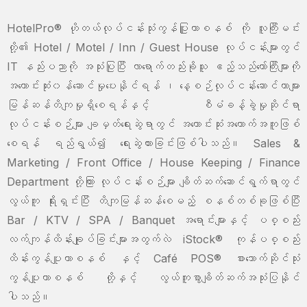
HotelPro® ဟိုတယ်လုပ်ငန်းသုံးကွန်ပြူတာစနစ် ကို လူကြီးမင်း
တို့၏ Hotel / Motel / Inn / Guest House လုပ်ငန်းများတွင်
IT နည်းပညာကို အသုံးပြုပြီး လာရောက်တည်းခိုသူ ဧည့်သည်တော်ကြီးများကို
အကောင်းဆုံး၀န်ဆောင်မှုပေးနိုင်ရန် ၊ နေ့စဉ်လုပ်ငန်းဆောင်တာများ
မြန်ဆန်တိကျမှုရှိစေရန်နှင့် စီမံခန့်ခွဲမှုဆိုင်ရာ
လုပ်ငန်းစဉ်များ ချမှတ်ရေးဆွဲရာတွင် အကောင်းဆုံးအထောက်အကူဖြစ်
စေရန် ရည်ရွယ်၍ ရေးဆွဲထားခြင်းဖြစ်ပါသည်။ Sales &
Marketing / Front Office / House Keeping / Finance
Department တို့ကြား လုပ်ငန်းစဉ်များ ချိတ်ဆက်ဆောင်ရွက်ရာတွင်
လွယ်ကူ ရိုးရှင်းပြီး တိကျမြန်ဆန်စေမည့် စနစ်တစ်ခုဖြစ်ပြီး
Bar / KTV / SPA / Banquet အရောင်းများနှင့် ပစ္စည်း
လက်ကျန်ထိန်းချုပ်ခြင်းများအတွက်လဲ iStock® ကုန်ပစ္စည်း
ထိန်းကွန်ပျူတာစနစ် နှင့် Café POS® စားသောက်ဆိုင်သုံး
ကွန်ပျူတာစနစ် တို့နှင့် လွယ်ကူစွာချိတ်ဆက်အသုံးပြနိုင်
ပါသည်။