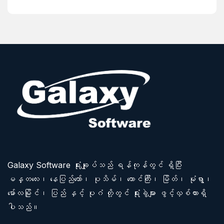
Galaxy Software ရုံးချုပ်သည် ရန်ကုန်တွင် ရှိပြီး
မန္တလေး၊ နေပြည်တော်၊ ပုသိမ်၊ တောင်ကြီး၊ မြိတ်၊ မုံရွာ၊
မော်လမြိုင်၊ ပြည် နှင့် ပုဂံ တို့တွင် ရုံးခွဲများ ဖွင့်လှစ်ထားရှိ
ပါသည်။